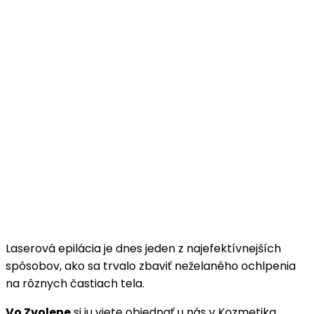
Laserová epilácia je dnes jeden z najefektívnejších
spôsobov, ako sa trvalo zbaviť neželaného ochlpenia
na rôznych častiach tela.
Vo Zvolene
si ju viete objednať u nás v Kozmetika