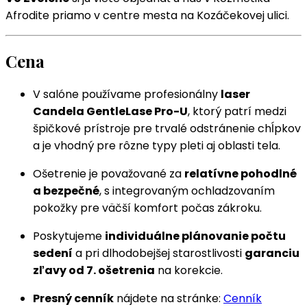
Afrodite priamo v centre mesta na Kozáčekovej ulici.
Cena
V salóne používame profesionálny
laser
Candela GentleLase Pro-U
, ktorý patrí medzi
špičkové prístroje pre trvalé odstránenie chĺpkov
a je vhodný pre rôzne typy pleti aj oblasti tela.
Ošetrenie je považované za
relatívne pohodlné
a bezpečné
, s integrovaným ochladzovaním
pokožky pre väčší komfort počas zákroku.
Poskytujeme
individuálne plánovanie počtu
sedení
a pri dlhodobejšej starostlivosti
garanciu
zľavy od 7. ošetrenia
na korekcie.
Presný cenník
nájdete na stránke:
Cenník