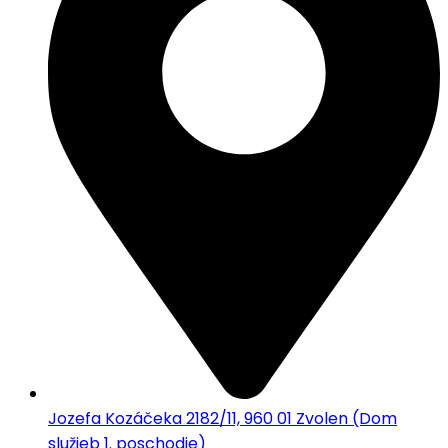
Jozefa Kozáčeka 2182/11, 960 01 Zvolen (Dom
služieb 1. poschodie)