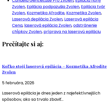
Candela GentleLase Pro Zvolen
,
Epilácia nohy
Zvolen
,
Epilácia podpazušia Zvolen
,
Epilácia tvár
Zvolen
,
Kozmetika Afrodite
,
Kozmetika Zvolen
,
Laserová depilácia Zvolen
,
Laserová epilácia
Cena
,
laserová epilácia Zvolen
,
odstránenie
chĺpkov Zvolen
,
príprava na laserovú epiláciu
Prečítajte si aj:
Koľko stojí laserová epilácia – Kozmetika Afrodite
Zvolen
5 februára, 2026
Laserová epilácia je dnes jeden z najefektívnejších
spôsobov, ako sa trvalo zbaviť...