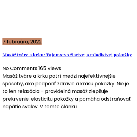
7 februára, 2022
Masáž tváre a krku: Tajomstvo žiarivej a mladistvej pokožky
No Comments
165
Views
Masáž tváre a krku patrí medzi najefektívnejšie
spôsoby, ako podporiť zdravie a krásu pokožky. Nie je
to len relaxácia – pravidelná masáž zlepšuje
prekrvenie, elasticitu pokožky a pomáha odstraňovať
napätie svalov. V tomto článku