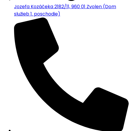
Jozefa Kozáčeka 2182/11, 960 01 Zvolen (Dom
služieb 1. poschodie)