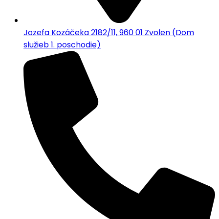
Jozefa Kozáčeka 2182/11, 960 01 Zvolen (Dom
služieb 1. poschodie)