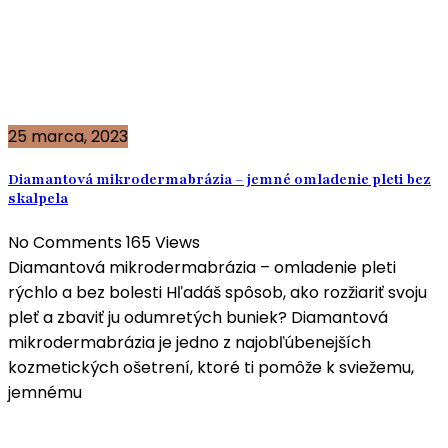
25 marca, 2023
Diamantová mikrodermabrázia – jemné omladenie pleti bez
skalpela
No Comments
165
Views
Diamantová mikrodermabrázia – omladenie pleti
rýchlo a bez bolesti Hľadáš spôsob, ako rozžiariť svoju
pleť a zbaviť ju odumretých buniek? Diamantová
mikrodermabrázia je jedno z najobľúbenejších
kozmetických ošetrení, ktoré ti pomôže k sviežemu,
jemnému